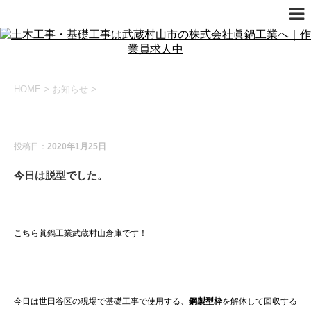
HOME
>
お知らせ
>
お知らせ
今日の現場
施工実績
投稿日：
2020年1月25日
今日は脱型でした。
こちら眞鍋工業武蔵村山倉庫です！
今日は世田谷区の現場で基礎工事で使用する、
鋼製型枠
を解体して回収する