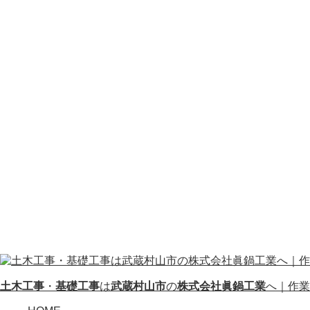
土木工事
・
基礎工事
は
武蔵村山市
の
株式会社眞鍋工業
へ｜作業